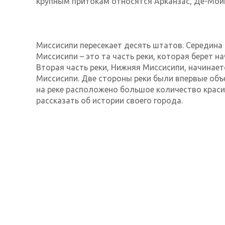
крупным притокам относятся Арканзас, Де-Мойн 
Миссисипи пересекает десять штатов. Середина
Миссисипи – это та часть реки, которая берет н
Вторая часть реки, Нижняя Миссисипи, начинает
Миссисипи. Две стороны реки были впервые об
на реке расположено большое количество крас
рассказать об истории своего города.