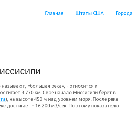
Главная
Штаты США
Города
иссисипи
еще называют, «большая река», - относится к
стигает 3 770 км. Свое начало Миссисипи берет в
ота
), на высоте 450 м над уровнем моря. После река
ке достигает – 16 200 м3/сек. По этому показателю