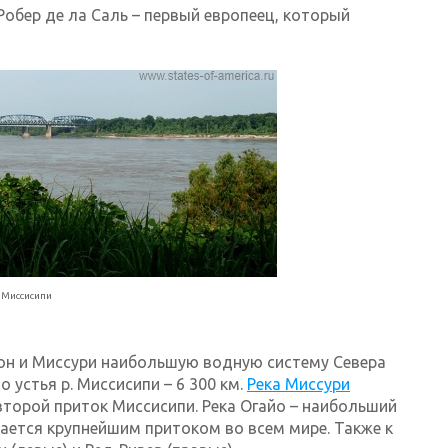
 Робер де ла Саль – первый европеец, который
 Миссисипи
он и Миссури наибольшую водную систему Севера
 устья р. Миссисипи – 6 300 км.
Река Миссури
второй приток Миссисипи. Река Огайо – наибольший
итается крупнейшим притоком во всем мире. Также к