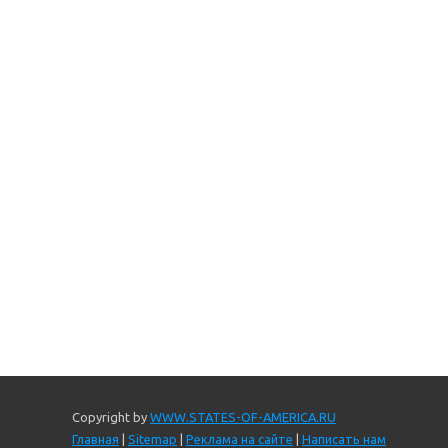
Copyright by
WWW.STATES-OF-AMERICA.RU
Главная
|
Sitemap
|
Реклама на сайте
|
Написать нам