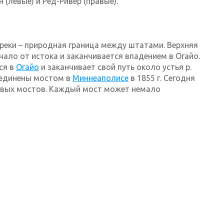
(левые) и Ред-Ривер (правые).
 реки – природная граница между штатами. Верхняя
ачало от истока и заканчивается впадением в Огайо.
ся в
Огайо
и заканчивает свой путь около устья р.
ъединены мостом в
Миннеаполисе
в 1855 г. Сегодня
ивых мостов. Каждый мост может немало