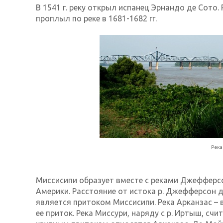
В 1541 г. реку открыл испанец Эрнандо де Сото.
проплыл по реке в 1681-1682 гг.
Река
Миссисипи образует вместе с реками Джефферс
Америки. Расстояние от истока р. Джефферсон до
является притоком Миссисипи. Река Арканзас – 
ее приток. Река Миссури, наряду с р. Иртыш, сч