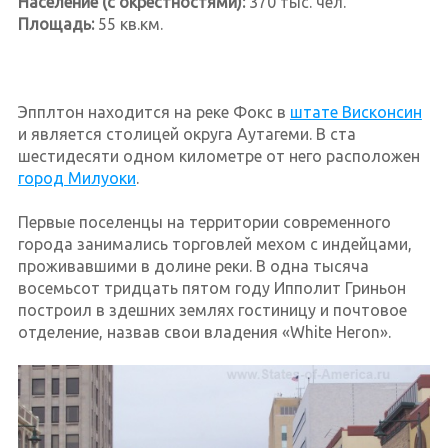
Население (с окрестностями):
370 тыс. чел.
Площадь:
55 кв.км.
Эпплтон находится на реке Фокс в
штате Висконсин
и является столицей округа Аутагеми. В ста
шестидесяти одном километре от него расположен
город Милуоки
.
Первые поселенцы на территории современного
города занимались торговлей мехом с индейцами,
проживавшими в долине реки. В одна тысяча
восемьсот тридцать пятом году Ипполит Гриньон
построил в здешних землях гостиницу и почтовое
отделение, назвав свои владения «White Heron».