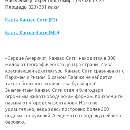
Население (с окрестностями):
2,035 млн. чел.
Площадь:
823+331 кв.км.
Карта Канзас-Сити (KS)
Карта Канзас-Сити (MO)
«Сердце Америки», Канзас-Сити, находится в 300
милях от географического центра страны. Из-за
красивейшей архитектуры Канзас-Сити сравнивают с
Парижем и Римом. В самом Париже не найдется
такого большого количества бульваров!
Знаменитым Канзас-Сити стал и благодаря
огромным животноводческим фермам. Канзас-Сити
называют «Городом фонтанов». И это не
удивительно, ведь здесь построено более 200
водных сооружений. А еще – это город вкуснейшего
барбекю.