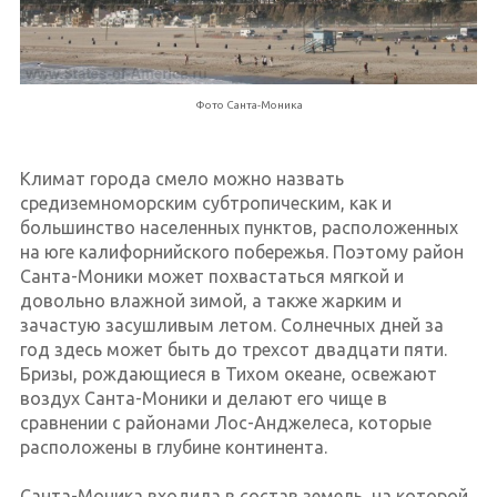
Фото Санта-Моника
Климат города смело можно назвать
средиземноморским субтропическим, как и
большинство населенных пунктов, расположенных
на юге калифорнийского побережья. Поэтому район
Санта-Моники может похвастаться мягкой и
довольно влажной зимой, а также жарким и
зачастую засушливым летом. Солнечных дней за
год здесь может быть до трехсот двадцати пяти.
Бризы, рождающиеся в Тихом океане, освежают
воздух Санта-Моники и делают его чище в
сравнении с районами Лос-Анджелеса, которые
расположены в глубине континента.
Санта-Моника входила в состав земель, на которой