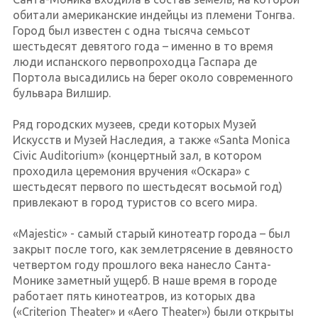
обитали американские индейцы из племени Тонгва.
Город был известен с одна тысяча семьсот
шестьдесят девятого года – именно в то время
люди испанского первопроходца Гаспара де
Портола высадились на берег около современного
бульвара Вилшир.
Ряд городских музеев, среди которых Музей
Искусств и Музей Наследия, а также «Santa Monica
Civic Auditorium» (концертный зал, в котором
проходила церемония вручения «Оскара» с
шестьдесят первого по шестьдесят восьмой год)
привлекают в город туристов со всего мира.
«Majestic» - самый старый кинотеатр города – был
закрыт после того, как землетрясение в девяносто
четвертом году прошлого века нанесло Санта-
Монике заметный ущерб. В наше время в городе
работает пять кинотеатров, из которых два
(«Criterion Theater» и «Aero Theater») были открыты