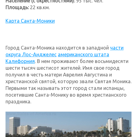
Население (с окрестностями):
95 тыс. чел.
Площадь:
22 кв.км.
Карта Санта-Моники
Город Санта-Моника находится в западной
части
округа Лос-Анджелес
американского штата
Калифорния
. В нем проживают более восьмидесяти
шести тысяч шестисот жителей. Имя свое город
получил в честь матери Аврелия Августина и
христианской святой, которую звали Святая Моника.
Первыми так называть этот город стали испанцы,
посетившие Санта-Монику во время христианского
праздника.