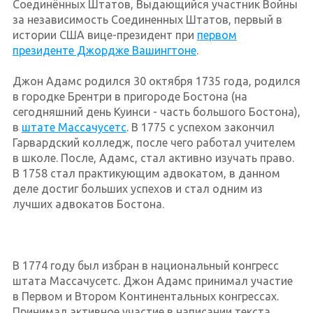
Соединённых Штатов, Выдающийся участник Войны
за независимость Соединенных Штатов, первый в
истории США вице-президент при
первом
президенте Джордже Вашингтоне
.
Джон Адамс родился 30 октября 1735 года, родился
в городке Брентри в пригороде Бостона (на
сегодняшний день Куинси - часть большого Бостона),
в
штате Массачусетс
. В 1775 с успехом закончил
Гарвардский колледж, после чего работал учителем
в школе. После, Адамс, стал активно изучать право.
В 1758 стал практикующим адвокатом, в данном
деле достиг больших успехов и стал одним из
лучших адвокатов Бостона.
В 1774 году был избран в национальный конгресс
штата Массачусетс. Джон Адамс принимал участие
в Первом и Втором Континентальных конгрессах.
Принимал активное участие в написании текста