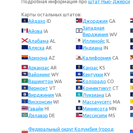
Подробная информация про
штат Нью-Джерси
Карты остальных штатов:
Айдахо
ID
Джорджия
GA
Западная
Айова
IA
Вирджиния
WV
Алабама
AL
Иллинойс
IL
Аляска
AK
Индиана
IN
Аризона
AZ
Калифорния
CA
Арканзас
AR
Канзас
KS
Вайоминг
WY
Кентукки
KY
Вашингтон
WA
Колорадо
CO
Вермонт
VT
Коннектикут
CT
Вирджиния
VA
Луизиана
LA
Висконсин
WI
Массачусетс
MA
Гавайи
HI
Миннесота
MN
Делавэр
DE
Миссисипи
MS
Федеральный округ Колумбия (город