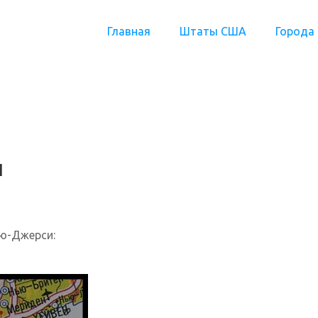
Главная
Штаты США
Города
и
ю-Джерси: