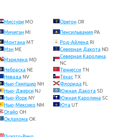
Миссури
MO
Орегон
OR
Мичиган
MI
Пенсильвания
PA
Монтана
MT
Род-Айленд
RI
Мэн
ME
Северная Дакота
ND
Северная Каролина
Мэриленд
MD
NC
Небраска
NE
Теннесси
TN
Невада
NV
Техас
TX
Нью-Гэмпшир
NH
Флорида
FL
Нью-Джерси
NJ
Южная Дакота
SD
Нью-Йорк
NY
Южная Каролина
SC
Нью-Мексико
NM
Юта
UT
Огайо
OH
Оклахома
OK
Пуэрто-Рико