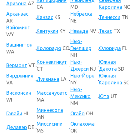
Калифорния
Мэриленд
Северная
Аризона
AZ
CA
MD
Каролина
NC
Арканзас
Небраска
Канзас
KS
Теннесси
TN
AR
NE
Вайоминг
Кентукки
KY
Невада
NV
Техас
TX
WY
Нью-
Вашингтон
Колорадо
CO
Гэмпшир
Флорида
FL
WA
NH
Коннектикут
Нью-
Южная
Вермонт
VT
CT
Джерси
NJ
Дакота
SD
Вирджиния
Нью-Йорк
Южная
Луизиана
LA
VA
NY
Каролина
SC
Нью-
Висконсин
Массачусетс
Мексико
Юта
UT
WI
MA
NM
Миннесота
Гавайи
HI
Огайо
OH
MN
Миссисипи
Оклахома
Делавэр
DE
MS
OK