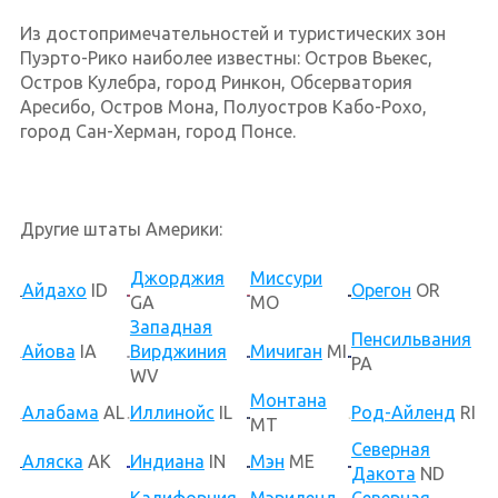
Из достопримечательностей и туристических зон
Пуэрто-Рико наиболее известны: Остров Вьекес,
Остров Кулебра, город Ринкон, Обсерватория
Аресибо, Остров Мона, Полуостров Кабо-Рохо,
город Сан-Херман, город Понсе.
Другие штаты Америки:
Джорджия
Миссури
Айдахо
ID
Орегон
OR
GA
MO
Западная
Пенсильвания
Айова
IA
Вирджиния
Мичиган
MI
PA
WV
Монтана
Алабама
AL
Иллинойс
IL
Род-Айленд
RI
MT
Северная
Аляска
AK
Индиана
IN
Мэн
ME
Дакота
ND