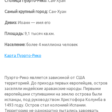
Столица Пуэрто-Рико:
Сан-Хуан
Самый крупный город:
Сан-Хуан
Девиз:
Иоанн — имя его
Площадь:
9,1 тысяч кв.км.
Население:
более 4 миллиона человек
Карта Пуэрто-Рико
Пуэрто-Рико является зависимой от США
территорией. До прихода первых европейцев, остров
заселяли индейские аравакские народы. Первыми
европейцами ступившими на землю острова были
испанцы, под руководством Христофора Колумба в
1493 году. Остров стал колонией Испании.
Территорию не однократно пытались завоевать