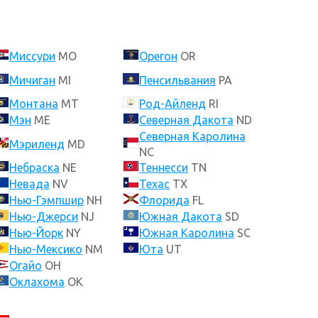
Миссури
MO
Орегон
OR
Мичиган
MI
Пенсильвания
PA
Монтана
MT
Род-Айленд
RI
Мэн
ME
Северная Дакота
ND
Северная Каролина
Мэриленд
MD
NC
Небраска
NE
Теннесси
TN
Невада
NV
Техас
TX
Нью-Гэмпшир
NH
Флорида
FL
Нью-Джерси
NJ
Южная Дакота
SD
Нью-Йорк
NY
Южная Каролина
SC
Нью-Мексико
NM
Юта
UT
Огайо
OH
Оклахома
OK