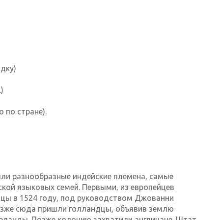
ядку)
)
 по стране).
яли разнообразные индейские племена, самые
ской языковых семей. Первыми, из европейцев
цы в 1524 году, под руководством Джованни
озже сюда пришли голландцы, объявив землю
ланды. Позже колонию захватили англичане. Штат