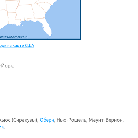
рк на карте США
-Йорк:
акьюс (Сиракузы),
Оберн
, Нью-Рошель, Маунт-Вернон,
ик
.