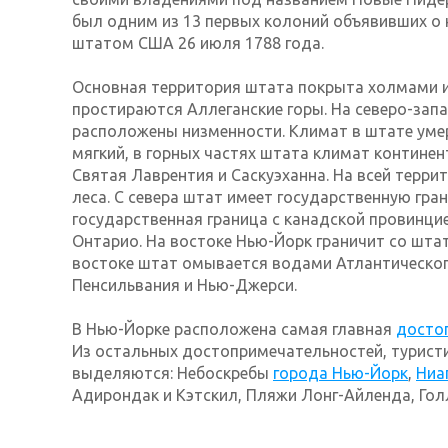
был одним из 13 первых колоний объявивших о
штатом США 26 июля 1788 года.
Основная территория штата покрыта холмами и
простираются Аллеганские горы. На северо-зап
расположены низменности. Климат в штате уме
мягкий, в горных частях штата климат континен
Святая Лаврентия и Саскуэханна. На всей терр
леса. С севера штат имеет государственную гран
государственная граница с канадской провинци
Онтарио. На востоке Нью-Йорк граничит со штат
востоке штат омывается водами Атлантическог
Пенсильвания и Нью-Джерси.
В Нью-Йорке расположена самая главная
досто
Из остальных достопримечательностей, туристи
выделяются: Небоскребы
города Нью-Йорк
,
Ниа
Адирондак и Кэтскил, Пляжи Лонг-Айленда, Го