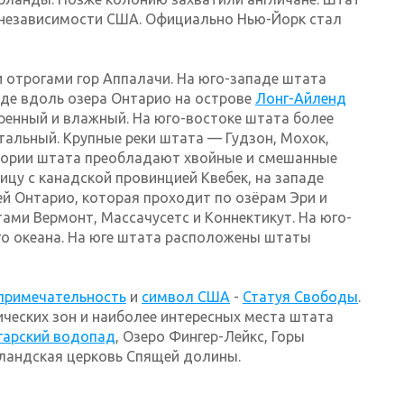
 независимости США. Официально Нью-Йорк стал
 отрогами гор Аппалачи. На юго-западе штата
аде вдоль озера Онтарио на острове
Лонг-Айленд
ренный и влажный. На юго-востоке штата более
тальный. Крупные реки штата — Гудзон, Мохок,
итории штата преобладают хвойные и смешанные
ицу с канадской провинцией Квебек, на западе
ей Онтарио, которая проходит по озёрам Эри и
ами Вермонт, Массачусетс и Коннектикут. На юго-
о океана. На юге штата расположены штаты
примечательность
и
символ США
-
Статуя Свободы
.
ческих зон и наиболее интересных места штата
гарский водопад
, Озеро Фингер-Лейкс, Горы
лландская церковь Спящей долины.