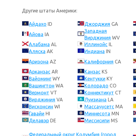
Другие штаты Америки:
Айдахо
ID
Джорджия
GA
Западная
Айова
IA
Вирджиния
WV
Алабама
AL
Иллинойс
IL
Аляска
AK
Индиана
IN
Аризона
AZ
Калифорния
CA
Арканзас
AR
Канзас
KS
Вайоминг
WY
Кентукки
KY
Вашингтон
WA
Колорадо
CO
Вермонт
VT
Коннектикут
CT
Вирджиния
VA
Луизиана
LA
Висконсин
WI
Массачусетс
MA
Гавайи
HI
Миннесота
MN
Делавэр
DE
Миссисипи
MS
Федеральный округ Колумбия (город