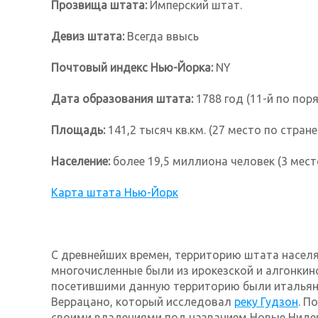
Прозвища штата:
Имперский штат.
Девиз штата:
Всегда ввысь
Почтовый индекс Нью-Йорка:
NY
Дата образования штата:
1788 год (11-й по пор
Площадь:
141,2 тысяч кв.км. (27 место по стране.
Население:
более 19,5 миллиона человек (3 место
Карта штата Нью-Йорк
С древнейших времен, территорию штата насел
многочисленные были из ирокезской и алгонкин
посетившими данную территорию были итальян
Веррацано, который исследовал
реку Гудзон
. П
своими владениями под названием Новые Нидер